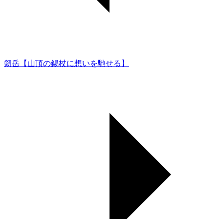
剱岳【山頂の錫杖に想いを馳せる】