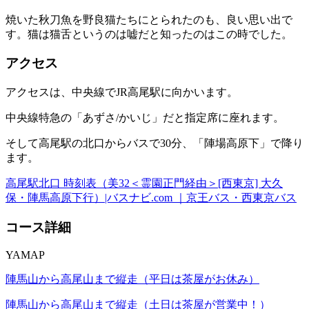
焼いた秋刀魚を野良猫たちにとられたのも、良い思い出で
す。猫は猫舌というのは嘘だと知ったのはこの時でした。
アクセス
アクセスは、中央線でJR高尾駅に向かいます。
中央線特急の「あずさ/かいじ」だと指定席に座れます。
そして高尾駅の北口からバスで30分、「陣場高原下」で降り
ます。
高尾駅北口 時刻表（美32＜霊園正門経由＞[西東京] 大久
保・陣馬高原下行）|バスナビ.com ｜京王バス・西東京バス
コース詳細
YAMAP
陣馬山から高尾山まで縦走（平日は茶屋がお休み）
陣馬山から高尾山まで縦走（土日は茶屋が営業中！）