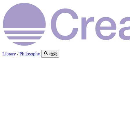
Library
/
Philosophy
検索