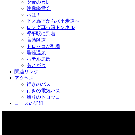
夕食のカレー
映像鑑賞会
おは！
下ノ廊下から水平歩道へ
ロング真っ暗トンネル
欅平駅に到着
高熱隧道
トロッコが到着
黒薙温泉
ホテル黒部
あとがき
関連リンク
アクセス
行きのバス
行きの電気バス
帰りのトロッコ
コースの詳細