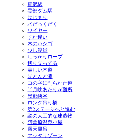
扇沢駅
黒部ダム駅
はじまり
水だっくだく
ワイヤー
すれ違い
木のハシゴ
少し渡渉
しっかりロープ
切り立ってる
美しい木道
ほとんど滝
コの字に削られた道
半月峡あたりが難所
黒部峡谷
ロング吊り橋
第2ステージへと進む
謎の人工的な建造物
阿曽原温泉小屋
露天風呂
マッタリゾーン