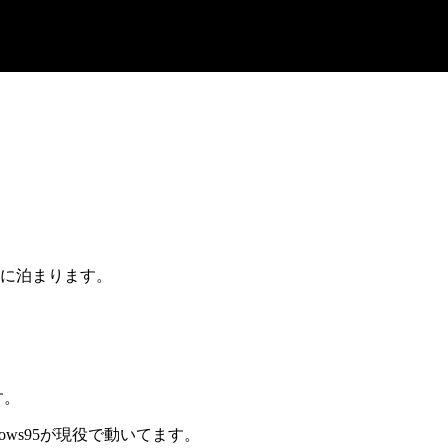
屋に泊まります。
す。
ows95が現役で動いてます。