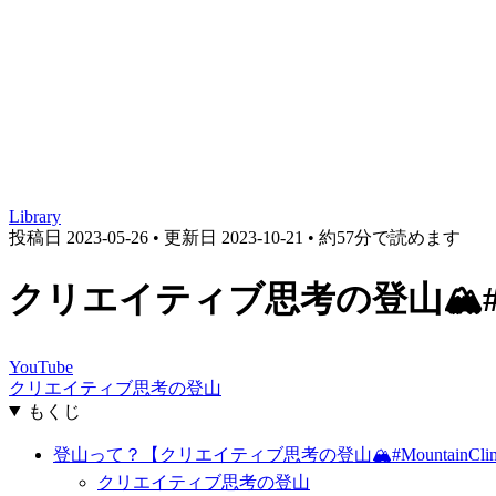
Library
投稿日
2023-05-26
•
更新日
2023-10-21
•
約57分で読めます
クリエイティブ思考の登山🏔#Moun
YouTube
クリエイティブ思考の登山
もくじ
登山って？【クリエイティブ思考の登山🏔#MountainClimb
クリエイティブ思考の登山