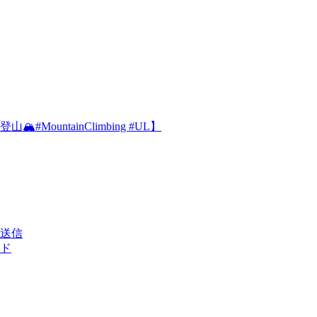
untainClimbing #UL】
を送信
ード