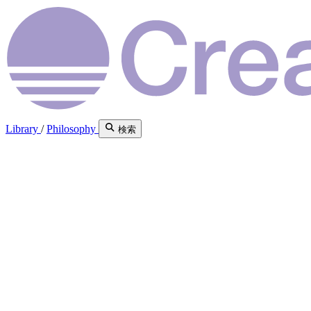
Library
/
Philosophy
検索